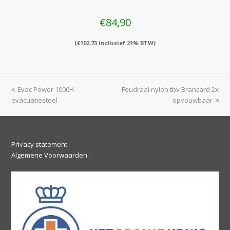
€
84,90
(
€
102,73
inclusief 21% BTW)
previous
next
Evac Power 1000H
Foudraal nylon tbv Brancard 2x
post:
post:
evacuatiestoel
opvouwbaar
Privacy statement
Algemene Voorwaarden