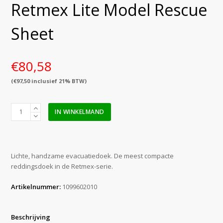
Retmex Lite Model Rescue
Sheet
€
80,58
(
€
97,50
inclusief 21% BTW)
Retmex
IN WINKELMAND
Lite
Model
Rescue
Sheet
Lichte, handzame evacuatiedoek. De meest compacte
aantal
reddingsdoek in de Retmex-serie.
Artikelnummer:
1099602010
Beschrijving