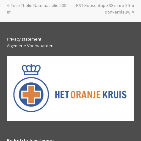
previous
next
Toco Tholin Natumas olie 500
PST Kousentape 38 mm x 20 m
post:
post:
ml
donkerblauw
Privacy statement
Algemene Voorwaarden
Bedrijfshulpverlening