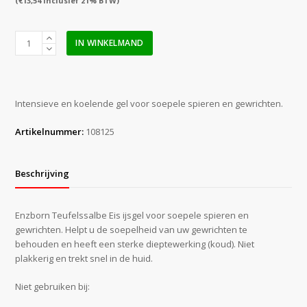
(
€
13,54
inclusief 21% BTW)
Enzborn
IN WINKELMAND
Teufelssalbe
Eis
intensief
koelend
Intensieve en koelende gel voor soepele spieren en gewrichten.
pot
200
Artikelnummer:
108125
ml
aantal
Beschrijving
Enzborn Teufelssalbe Eis ijsgel voor soepele spieren en
gewrichten. Helpt u de soepelheid van uw gewrichten te
behouden en heeft een sterke dieptewerking (koud). Niet
plakkerig en trekt snel in de huid.
Niet gebruiken bij: