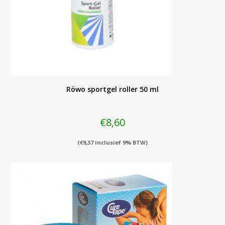
Röwo sportgel roller 50 ml
€
8,60
(
€
9,37
inclusief 9% BTW)