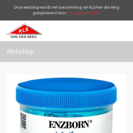
Deze webshop wordt met toestemming van KLS/Van den Berg
geëxploiteerd door
ESE International BV
O
Mo
M
Webshop