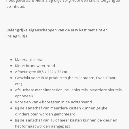
noodgeval aan? Het inslagruitje zorgt voor een snelle toegang tot
de inhoud.
Belangrijke eigenschappen van de BHV kast met slot en
inslagruitje
Materiaal: metaal
Kleur: brandweer-rood
Afmetingen: 68,5 x 112 x 32 cm
Geschikt voor: BHV producten (helm, lantaarn, Evac+Chair,
etc.)
Afsluitbaar met cilinderslot (incl. 2 sleutels. Meerdere sleutels
optioneel)
Voorzien van 4 boorgaten in de achterwand
Bij de aanschaf van meerdere kasten kunnen gelijke
cilindersloten worden gemonteerd
Bij de aanschaf van 10 of meer kasten kunnen de kleur en
het formaat worden aangepast