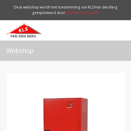
Deze webshop wordt met toestemming van KLS/Van den Berg
geëxploiteerd door
ESE International BV
O
Mo
M
Webshop