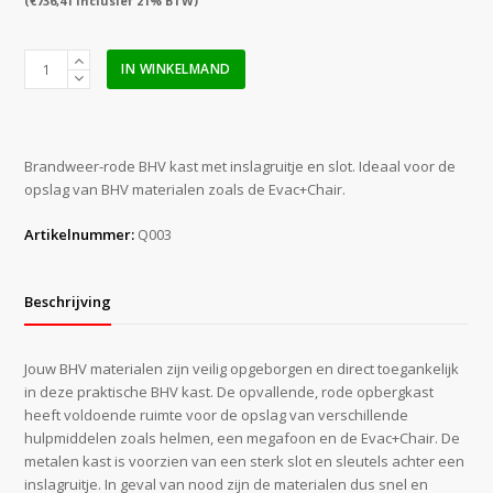
(
€
736,41
inclusief 21% BTW)
BHV
IN WINKELMAND
kast
rood
68,5
x
Brandweer-rode BHV kast met inslagruitje en slot. Ideaal voor de
112
opslag van BHV materialen zoals de Evac+Chair.
x
32
Artikelnummer:
Q003
cm
(met
inslagruitje
Beschrijving
en
slot)
aantal
Jouw BHV materialen zijn veilig opgeborgen en direct toegankelijk
in deze praktische BHV kast. De opvallende, rode opbergkast
heeft voldoende ruimte voor de opslag van verschillende
hulpmiddelen zoals helmen, een megafoon en de Evac+Chair. De
metalen kast is voorzien van een sterk slot en sleutels achter een
inslagruitje. In geval van nood zijn de materialen dus snel en