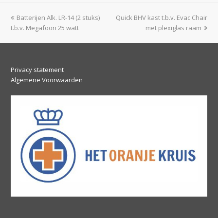
previous
next
Batterijen Alk. LR-14 (2 stuks)
Quick BHV kast t.b.v. Evac Chair
post:
post:
t.b.v. Megafoon 25 watt
met plexiglas raam
Privacy statement
Algemene Voorwaarden