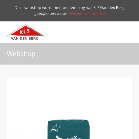
Deze webshop wordt met toestemming van KLS/Van den Berg
geëxploiteerd door
ESE International BV
O
Mo
M
Webshop