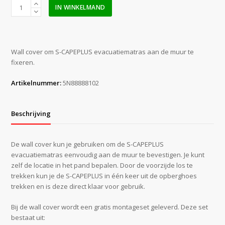
S-
IN WINKELMAND
CAPEPLUS
Wall
Cover
Green
Wall cover om S-CAPEPLUS evacuatiematras aan de muur te
(
fixeren.
English
print
Artikelnummer:
5N88888102
)
aantal
Beschrijving
De wall cover kun je gebruiken om de S-CAPEPLUS
evacuatiematras eenvoudig aan de muur te bevestigen. Je kunt
zelf de locatie in het pand bepalen. Door de voorzijde los te
trekken kun je de S-CAPEPLUS in één keer uit de opberghoes
trekken en is deze direct klaar voor gebruik.
Bij de wall cover wordt een gratis montageset geleverd. Deze set
bestaat uit: