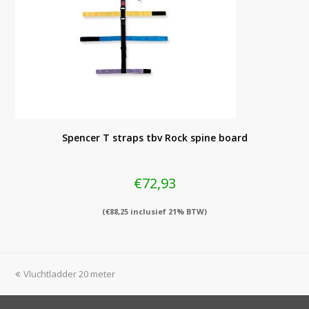
Spencer T straps tbv Rock spine board
€
72,93
(
€
88,25
inclusief 21% BTW)
previous
Vluchtladder 20 meter
post: