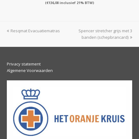
(
€
136,08
inclusief 21% BTW)
previous
next
Resqmat Evacuatiematras
Spencer stretcher grijs met 3
post:
post:
banden (schepbrancard)
Privacy statement
Algemene Voorwaarden