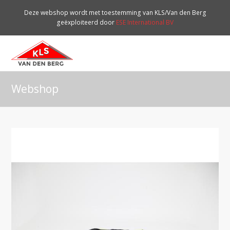
Deze webshop wordt met toestemming van KLS/Van den Berg
geëxploiteerd door
ESE International BV
O
Mo
M
Webshop