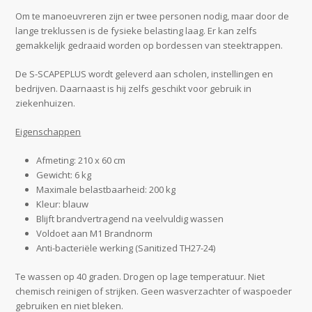
Om te manoeuvreren zijn er twee personen nodig, maar door de
lange treklussen is de fysieke belasting laag. Er kan zelfs
gemakkelijk gedraaid worden op bordessen van steektrappen.
De S-SCAPEPLUS wordt geleverd aan scholen, instellingen en
bedrijven. Daarnaast is hij zelfs geschikt voor gebruik in
ziekenhuizen.
Eigenschappen
Afmeting: 210 x 60 cm
Gewicht: 6 kg
Maximale belastbaarheid: 200 kg
Kleur: blauw
Blijft brandvertragend na veelvuldig wassen
Voldoet aan M1 Brandnorm
Anti-bacteriële werking (Sanitized TH27-24)
Te wassen op 40 graden. Drogen op lage temperatuur. Niet
chemisch reinigen of strijken. Geen wasverzachter of waspoeder
gebruiken en niet bleken.