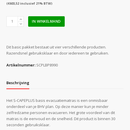
(
€
603,52
inclusief 21% BTW)
S-
IN WINKELMAND
CAPEPLUS
Basic
Package
aantal
Dit basic pakket bestaat uit vier verschillende producten.
Razendsnel gebruiksklaar en door iedereen te gebruiken.
Artikelnummer:
SCPLBP8990
Beschrijving
Het S-CAPEPLUS basis evacuatiematras is een onmisbaar
onderdeel van je BHV plan. Op deze manier kun je minder
zelfredzame personen evacueren. Het grote voordeel van dit
matras is de eenvoud en de snelheid. Dit product is binnen 30
seconden gebruiksklaar.