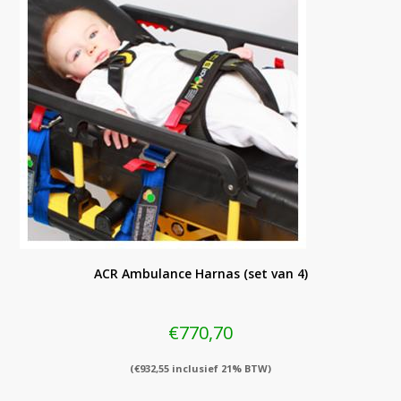
ACR Ambulance Harnas (set van 4)
€
770,70
(
€
932,55
inclusief 21% BTW)