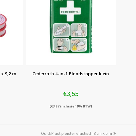
 x 9,2 m
Cederroth 4-in-1 Bloodstopper klein
€
3,55
(
€
3,87
inclusief 9% BTW)
next
QuickPlast pleister elastisch 8 cm x 5 m