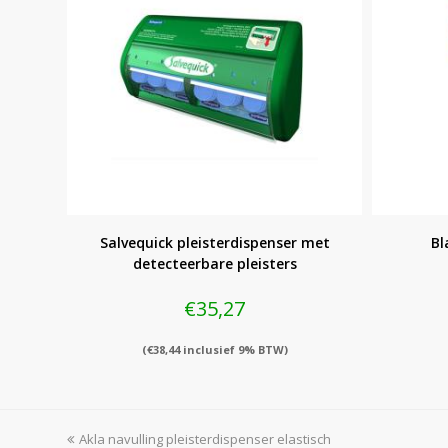
Salvequick pleisterdispenser met
Bl
detecteerbare pleisters
€
35,27
(
€
38,44
inclusief 9% BTW)
previous
Akla navulling pleisterdispenser elastisch