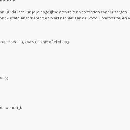
lafstotend
QuickPlast kun je je dagelijkse activiteiten voortzetten zonder zorgen. D
t wondkussen absorberend en plakt het niet aan de wond. Comfortabel én e
ichaamsdelen, zoals de knie of elleboog.
udig.
de wond ligt.