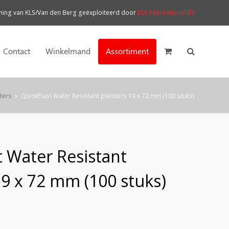
ng van KLS/Van den Berg geëxploiteerd door
ESE International BV
Contact
Winkelmand
Assortiment
ters
»
QuickPlast Water Resistant pleisters 19 x 72 mm (100 stuks)
t Water Resistant
19 x 72 mm (100 stuks)