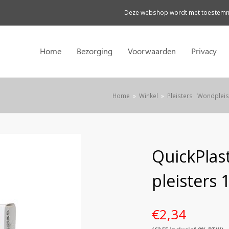
Deze webshop wordt met toestemmi
Home
Bezorging
Voorwaarden
Privacy
Home
»
Winkel
»
Pleisters
·
Wondpleis
QuickPlas
pleisters 
€
2,34