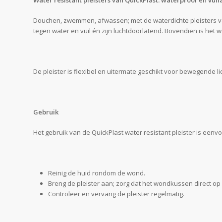
Water resistant pleisters van QuickPlast: waterproof en vui
Douchen, zwemmen, afwassen; met de waterdichte pleisters van 
tegen water en vuil én zijn luchtdoorlatend. Bovendien is he
De pleister is flexibel en uitermate geschikt voor bewegende l
Gebruik
Het gebruik van de QuickPlast water resistant pleister is eenvo
Reinig de huid rondom de wond.
Breng de pleister aan; zorg dat het wondkussen direct op 
Controleer en vervang de pleister regelmatig.