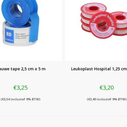
auwe tape 2,5 cm x 5 m
Leukoplast Hospital 1,25 cm
€
3,25
€
3,20
(
€
3,54
inclusief 9% BTW)
(
€
3,49
inclusief 9% BTW)