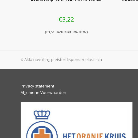
€
3,22
(
€
3,51
inclusief 9% BTW)
previous
Akla navulling pleisterdispenser elastisch
post:
Privacy statement
Algemene Voorwaarden