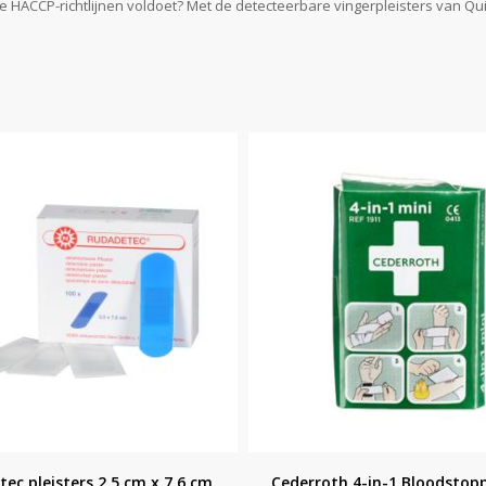
CP-richtlijnen voldoet? Met de detecteerbare vingerpleisters van Quick
ec pleisters 2,5 cm x 7,6 cm
Cederroth 4-in-1 Bloodstopp