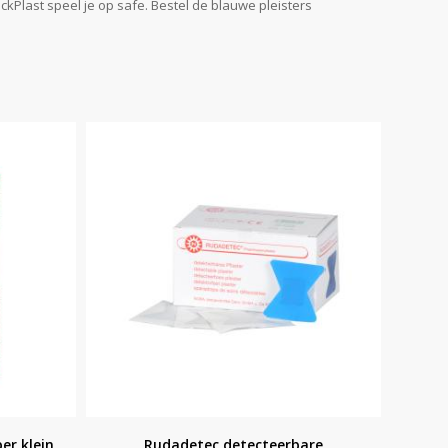
Plast speel je op safe. Bestel de blauwe pleisters
er klein
Rudadetec detecteerbare