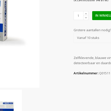
(
€
7,84
inclusief 9% BTW)
QuickPlast
IN WINKE
vingerpleisters
detecteerbaar
18
Grotere aantallen nodig
x
Vanaf 10 stuks
2
cm
aantal
Zelfklevende, blauwe vin
detecteerbaar en daardo
Artikelnummer:
Q01511