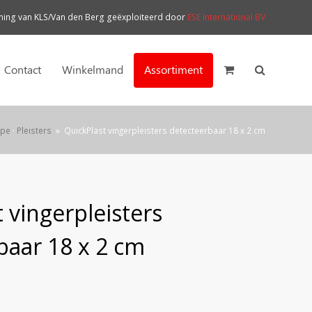
ng van KLS/Van den Berg geëxploiteerd door
ESE International BV
Contact
Winkelmand
Assortiment
ape
·
Pleisters
»
QuickPlast vingerpleisters detecteerbaar 18 x 2 cm
 vingerpleisters
baar 18 x 2 cm