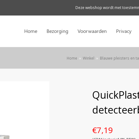
Deze webshop wordt met toestemmi
Home
Bezorging
Voorwaarden
Privacy
Home
»
Winkel
»
Blauwe pleisters en t
QuickPlast
detecteer
€
7,19