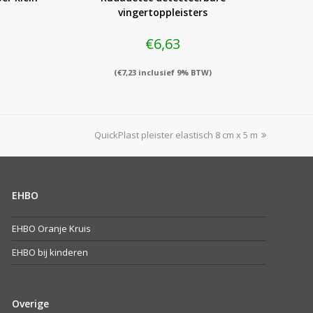
vingertoppleisters
€
6,63
(
€
7,23
inclusief 9% BTW)
next
QuickPlast pleister elastisch 8 cm x 5 m
post:
EHBO
EHBO Oranje Kruis
EHBO bij kinderen
Overige