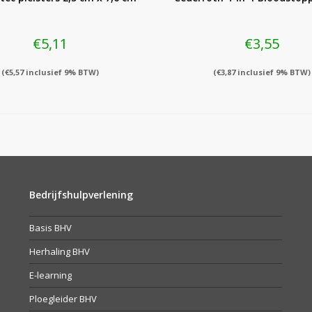
€
5,11
€
3,55
(
€
5,57
inclusief 9% BTW)
(
€
3,87
inclusief 9% BTW)
Bedrijfshulpverlening
Basis BHV
Herhaling BHV
E-learning
Ploegleider BHV