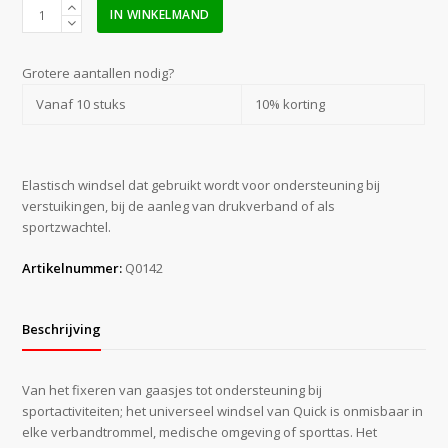
Quick
IN WINKELMAND
Universeel
/
Ideaal
Grotere aantallen nodig?
windsel
Vanaf 10 stuks
10% korting
6
cm
x
5
Elastisch windsel dat gebruikt wordt voor ondersteuning bij
m
verstuikingen, bij de aanleg van drukverband of als
aantal
sportzwachtel.
Artikelnummer:
Q0142
Beschrijving
Van het fixeren van gaasjes tot ondersteuning bij
sportactiviteiten; het universeel windsel van Quick is onmisbaar in
elke verbandtrommel, medische omgeving of sporttas. Het