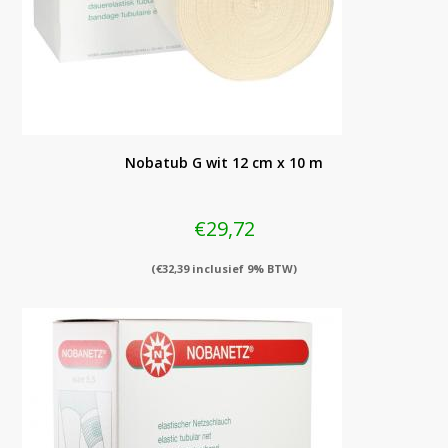
Nobatub G wit 12 cm x 10 m
€
29,72
(
€
32,39
inclusief 9% BTW)