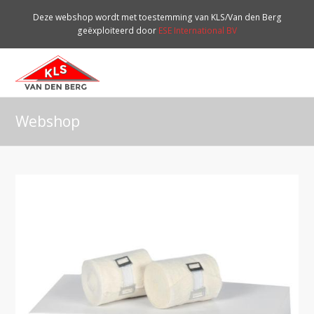
Deze webshop wordt met toestemming van KLS/Van den Berg
geëxploiteerd door
ESE International BV
O
Mo
M
Webshop