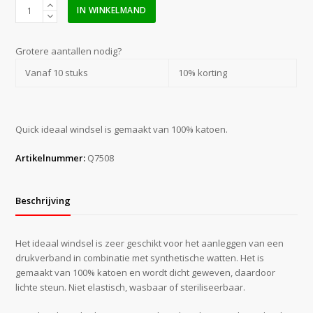
Quick
IN WINKELMAND
Ideaal
windsel
8
Grotere aantallen nodig?
cm
Vanaf 10 stuks
10% korting
x
5
m
aantal
Quick ideaal windsel is gemaakt van 100% katoen.
Artikelnummer:
Q7508
Beschrijving
Het ideaal windsel is zeer geschikt voor het aanleggen van een
drukverband in combinatie met synthetische watten. Het is
gemaakt van 100% katoen en wordt dicht geweven, daardoor
lichte steun. Niet elastisch, wasbaar of steriliseerbaar.