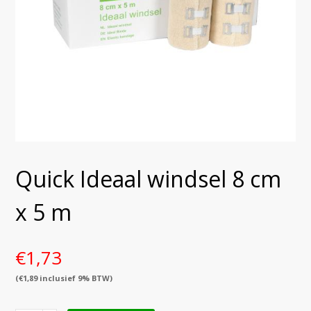
Quick Ideaal windsel 8 cm
x 5 m
€
1,73
(
€
1,89
inclusief 9% BTW)