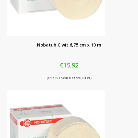
Nobatub C wit 6,75 cm x 10 m
€
15,92
(
€
17,35
inclusief 9% BTW)