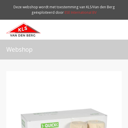
Deze webshop wordt met toestemming van KLS/Van den Berg
geëxploiteerd door
ESE International BV
O
Mo
M
Webshop