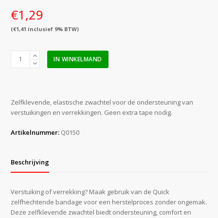
€
1,29
(
€
1,41
inclusief 9% BTW)
Quick
IN WINKELMAND
Bandage
zelfhechtend
2,5
cm
Zelfklevende, elastische zwachtel voor de ondersteuning van
x
verstuikingen en verrekkingen. Geen extra tape nodig.
4
m
Artikelnummer:
Q0150
aantal
Beschrijving
Verstuiking of verrekking? Maak gebruik van de Quick
zelfhechtende bandage voor een herstelproces zonder ongemak.
Deze zelfklevende zwachtel biedt ondersteuning, comfort en