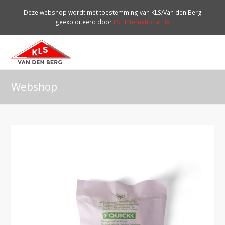
Deze webshop wordt met toestemming van KLS/Van den Berg
geëxploiteerd door
ESE International BV
O
Mo
M
Webshop