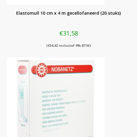
Elastomull 10 cm x 4 m gecellofaneerd (20 stuks)
€
31,58
(
€
34,42
inclusief 9% BTW)