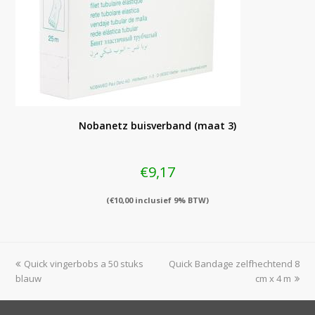
Nobanetz buisverband (maat 3)
€
9,17
(
€
10,00
inclusief 9% BTW)
previous
next
Quick vingerbobs a 50 stuks
Quick Bandage zelfhechtend 8
post:
post:
blauw
cm x 4 m