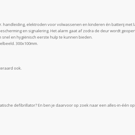
or. handleiding, elektroden voor volwassenen en kinderen én batterij met 
 bescherming en signalering. Het alarm gaat af zodra de deur wordt geope
 snel en hygiënisch eerste hulp te kunnen bieden.
egelbeeld. 300x100mm.
teraard ook.
tische defibrillator? En ben je daarvoor op zoek naar een alles-in-één o