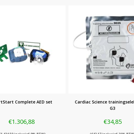
tStart Complete AED set
Cardiac Science trainingsel
G3
€
1.306,88
€
34,85
€
1.424,50
inclusief 9% BTW)
(
€
42,17
inclusief 21% BTW