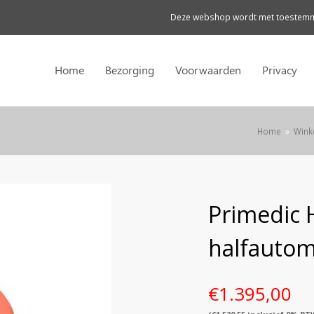
Deze webshop wordt met toestemmi
Home
Bezorging
Voorwaarden
Privacy
Home
»
Wink
Primedic 
halfautom
€
1.395,00