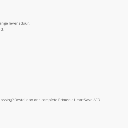
lange levensduur.
nd.
plossing? Bestel dan ons complete Primedic HeartSave AED