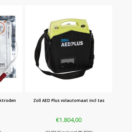
ektroden
Zoll AED Plus volautomaat incl tas
€
1.804,00
)
(
€
1.966,36
inclusief 9% BTW)