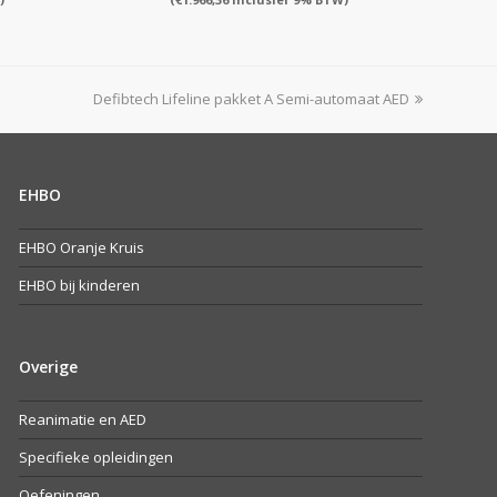
next
Defibtech Lifeline pakket A Semi-automaat AED
post:
EHBO
EHBO Oranje Kruis
EHBO bij kinderen
Overige
Reanimatie en AED
Specifieke opleidingen
Oefeningen