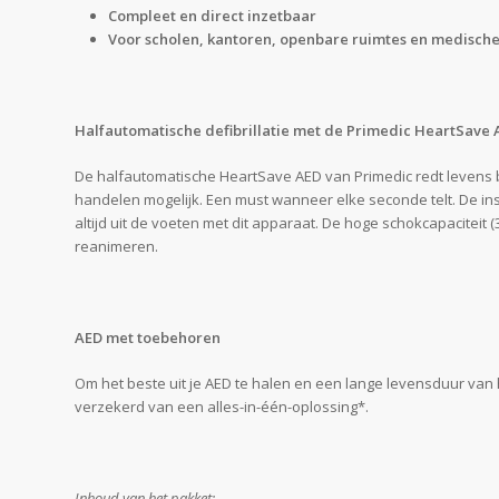
Compleet en direct inzetbaar
Voor scholen, kantoren, openbare ruimtes en medisc
Halfautomatische defibrillatie met de Primedic HeartSave
De halfautomatische HeartSave AED van Primedic redt levens bij
handelen mogelijk. Een must wanneer elke seconde telt. De in
altijd uit de voeten met dit apparaat. De hoge schokcapaciteit 
reanimeren.
AED met toebehoren
Om het beste uit je AED te halen en een lange levensduur van 
verzekerd van een alles-in-één-oplossing*.
Inhoud van het pakket: