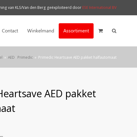
ng van KLS/Van den Berg geëxploiteerd door
ESE International BV
Contact
Winkelmand
Assortiment
el
»
AED
·
Primedic
»
Primedic Heartsave AED pakket halfautomaat
Heartsave AED pakket
aat