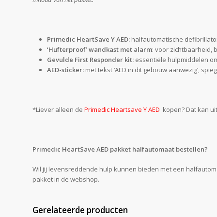
Primedic HeartSave Y AED:
halfautomatische defibrillat
‘Hufterproof’ wandkast met alarm
: voor zichtbaarheid,
Gevulde First Responder kit:
essentiële hulpmiddelen om
AED-sticker:
met tekst ‘AED in dit gebouw aanwezig’, spi
*Liever alleen de
Primedic Heartsave Y AED
kopen? Dat kan ui
Primedic HeartSave AED pakket halfautomaat bestellen?
Wil jij levensreddende hulp kunnen bieden met een halfautoma
pakket in de webshop.
Gerelateerde producten