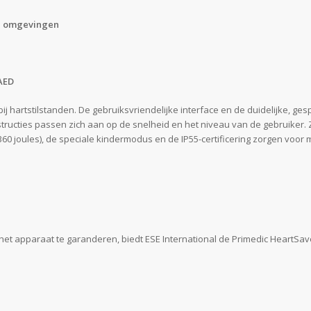
he omgevingen
 AED
 hartstilstanden. De gebruiksvriendelijke interface en de duidelijke, ges
structies passen zich aan op de snelheid en het niveau van de gebruiker
(360 joules), de speciale kindermodus en de IP55-certificering zorgen voor 
het apparaat te garanderen, biedt ESE International de Primedic HeartSav