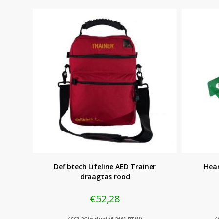
Defibtech Lifeline AED Trainer
Hear
draagtas rood
€
52,28
(
€
63,26
inclusief 21% BTW)
(