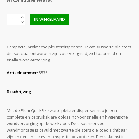
(
€
47,24
inclusief 9% BTW)
Plum
IN WINKELMAND
QuickFix
zwarte
pleisters
dispenser
Compacte, praktische pleisterdispenser. Bevat 90 zwarte pleisters
(gevuld)
die speciaal ontworpen zijn voor veiligheid, zichtbaarheid en
aantal
snelle wondverzorging.
Artikelnummer:
5536
Beschrijving
Met de Plum QuickFix zwarte pleister dispenser heb je een
complete en gebruiksklare oplossing voor snelle en hygiënische
wondverzorging op de werkvloer. De dispenser voor
wandmontage is gevuld met zwarte pleisters die goed zichtbaar
zijn en een snelle (wond)inspectie bevorderen. Een uitkomst in