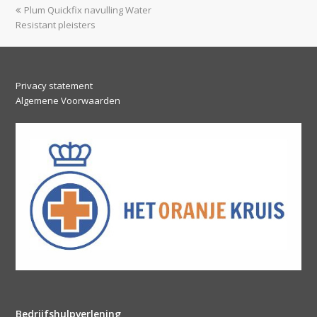
previous
Plum Quickfix navulling Water
post:
Resistant pleisters
Privacy statement
Algemene Voorwaarden
Bedrijfshulpverlening