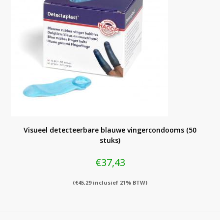
Visueel detecteerbare blauwe vingercondooms (50
stuks)
€
37,43
(
€
45,29
inclusief 21% BTW)