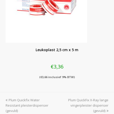
Leukoplast 2,5 cm x 5 m
€
3,36
(
€
3,66
inclusief 9% BTW)
previous
next
Plum Quickfix Water
Plum QuickFix X-Ray lange
post:
post:
Resistant pleisterdispenser
vingerpleister dispenser
(gevuld)
(gevuld)