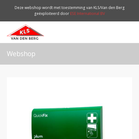
Deze webshop wordt met toestemming van KLS/Van den Berg
geëxploiteerd door
ESE International BV
O
Mo
M
Webshop