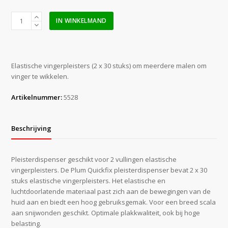
Plum
IN WINKELMAND
Quickfix
Elastic
Long
dispenser
Elastische vingerpleisters (2 x 30 stuks) om meerdere malen om
(gevuld)
vinger te wikkelen.
aantal
Artikelnummer:
5528
Beschrijving
Pleisterdispenser geschikt voor 2 vullingen elastische
vingerpleisters. De Plum Quickfix pleisterdispenser bevat 2 x 30
stuks elastische vingerpleisters. Het elastische en
luchtdoorlatende materiaal past zich aan de bewegingen van de
huid aan en biedt een hoog gebruiksgemak. Voor een breed scala
aan snijwonden geschikt. Optimale plakkwaliteit, ook bij hoge
belasting.