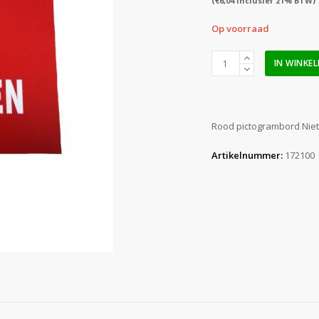
(
€
6,04
inclusief 21% BTW)
Op voorraad
Pictogram
IN WINKE
bord
Niet
Uitschakelen
200x100mm
Rood pictogrambord Niet
aantal
Artikelnummer:
172100