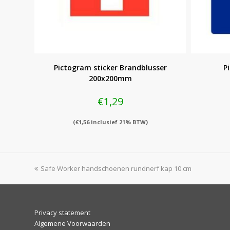
Pictogram sticker Brandblusser
P
200x200mm
€
1,29
(
€
1,56
inclusief 21% BTW)
previous
Safe Worker handschoenen rundnerf kap 10 cm
post:
Privacy statement
Algemene Voorwaarden