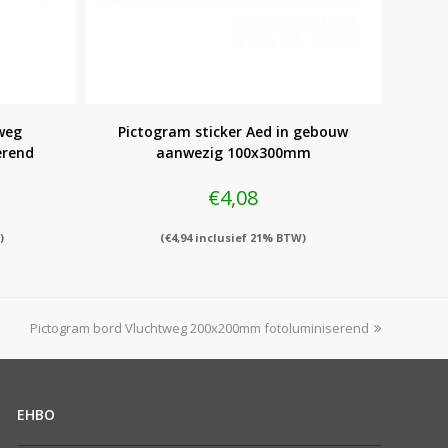
weg
Pictogram sticker Aed in gebouw
erend
aanwezig 100x300mm
€
4,08
)
(
€
4,94
inclusief 21% BTW)
next
Pictogram bord Vluchtweg 200x200mm fotoluminiserend
post:
EHBO