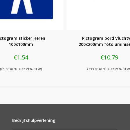
ictogram sticker Heren
Pictogram bord Vlucht
100x100mm
200x200mm fotoluminis
€
1,54
€
10,79
(
€
1,86
inclusief 21% BTW)
(
€
13,06
inclusief 21% BTW
Bedrijfshulpverlening