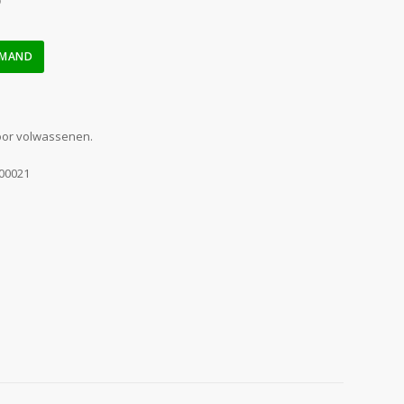
)
LMAND
oor volwassenen.
00021