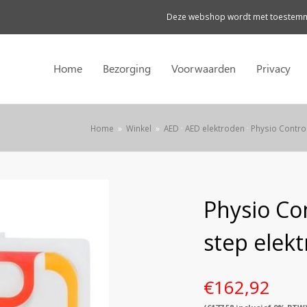
Deze webshop wordt met toestemmi
Home
Bezorging
Voorwaarden
Privacy
Home
»
Winkel
»
AED
·
AED elektroden
·
Physio Contro
Physio Co
step elek
€
162,92