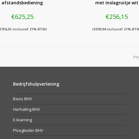
afstandsbediening
met inslagruitje wit
€
625,25
€
256,15
€
756,55
inclusief 21% BTW)
(
€
309,94
inclusief 21% BT
n
Ph
po
Bedrijfshulpverlening
Basis BHV
Herhaling BHV
E-learning
Ploegleider BHV