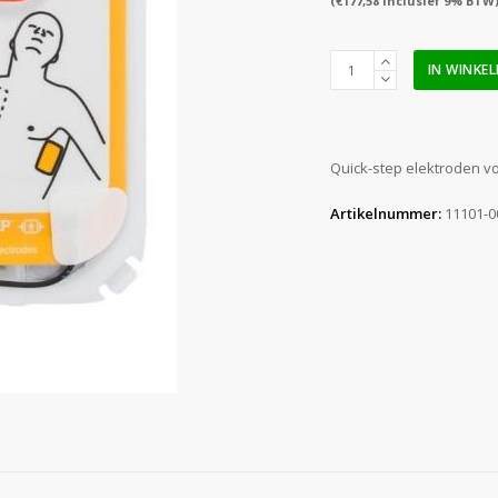
(
€
177,58
inclusief 9% BTW
Physio
IN WINKE
Control
Lifepak
CR2
Quick-
Quick-step elektroden v
step
elektroden
Artikelnummer:
11101-0
volwassenen
aantal