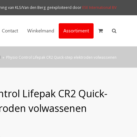
ng van KLS/Van den Berg geëxploiteerd door
ESE International BV
Contact
Winkelmand
Assortiment
l
»
Physio Control Lifepak CR2 Quick-step elektroden volwassenen
ntrol Lifepak CR2 Quick-
troden volwassenen