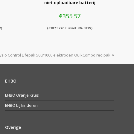
niet oplaadbare batterij
€
355,57
W)
(
€
387,57
inclusief 9% BTW)
ext
ysio Control Lifepak 500/1000 elektroden QuikCombo redipak
st:
EHBO
EHBO Oranje Kruis
EHBO bij kinderen
Overige