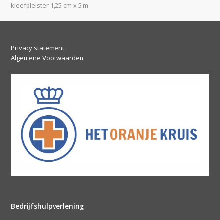
post:
post:
kleefpleister 1,25 cm x 5 m
Privacy statement
Algemene Voorwaarden
Bedrijfshulpverlening