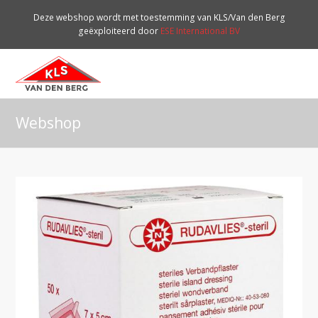
Deze webshop wordt met toestemming van KLS/Van den Berg
geëxploiteerd door
ESE International BV
O
Mo
M
Webshop