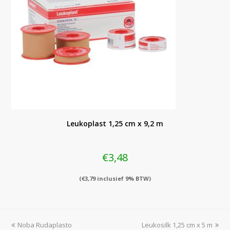
Leukoplast 1,25 cm x 9,2 m
€
3,48
(
€
3,79
inclusief 9% BTW)
previous
next
Noba Rudaplasto
Leukosilk 1,25 cm x 5 m