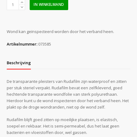
Noba
IN WINKELMAND
Rudafilm
steriel
7
x
Wond kan geïnspecteerd worden door het verband heen.
5
cm
Artikelnummer:
073585
a
50
stuks
Beschrijving
aantal
De transparante pleisters van Rudafilm zijn waterproof en zitten
per stuk steriel verpakt. Rudafilm bevat een zelfklevend, goed
hechtende transparante wondfolie van sterk polyurethaan.
Hierdoor kunt u de wond inspecteren door het verband heen. Het
plakt op de droge wondranden, niet op de wond zelf.
Rudafilm blijft goed zitten op moeilijke plaatsen, is elastisch,
soepel en rekbaar. Het is semi-permeabel, dus het laat geen
bacteriën en vloeistoffen door, wel gassen.