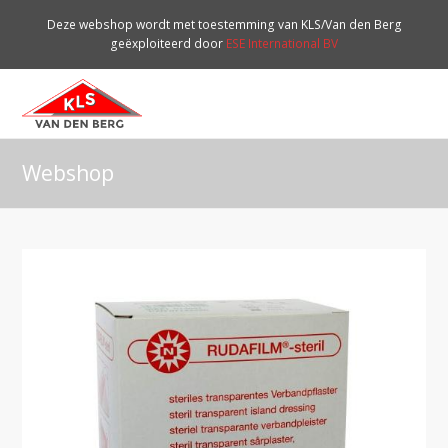
Deze webshop wordt met toestemming van KLS/Van den Berg
geëxploiteerd door
ESE International BV
O
Mo
M
Webshop