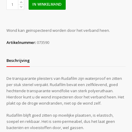
Noba
IN WINKELMAND
Rudafilm
15
x
10
Wond kan geïnspecteerd worden door het verband heen.
cm
a
Artikelnummer:
073590
50
stuks
aantal
Beschrijving
De transparante pleisters van Rudafilm zijn waterproof en zitten
per stuk steriel verpakt. Rudafilm bevat een zelfklevend, goed
hechtende transparante wondfolie van sterk polyeruthaan.
Hierdoor kunt u de wond inspecteren door het verband heen. Het
plakt op de droge wondranden, niet op de wond zelf.
Rudafilm blijft goed zitten op moeilijke plaatsen, is elastisch,
soepel en rekbaar. Het is semi-permeabel, dus het laat geen
bacteriën en vloeistoffen door, wel gassen.