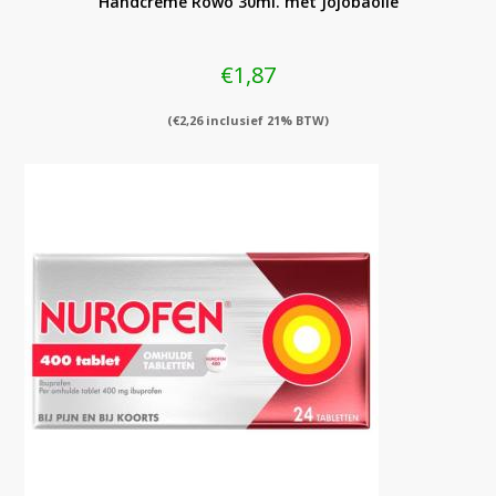
Handcreme Röwo 30ml. met Jojobaolie
€
1,87
(
€
2,26
inclusief 21% BTW)