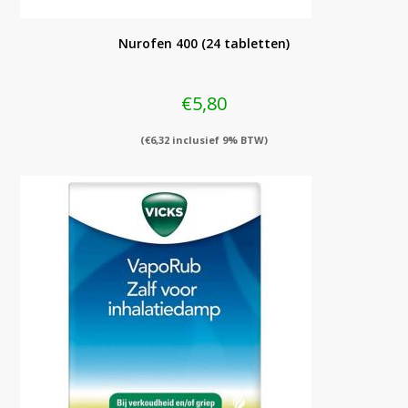
Nurofen 400 (24 tabletten)
€
5,80
(
€
6,32
inclusief 9% BTW)