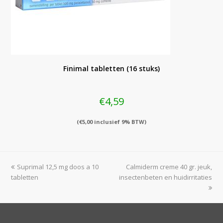
Finimal tabletten (16 stuks)
€
4,59
(
€
5,00
inclusief 9% BTW)
previous
next
Suprimal 12,5 mg doos a 10
Calmiderm creme 40 gr. jeuk,
post:
post:
tabletten
insectenbeten en huidirritaties