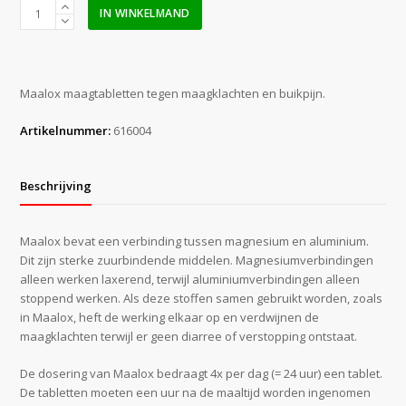
Maalox
IN WINKELMAND
maagtabletten
(20
kauwtabletten)
aantal
Maalox maagtabletten tegen maagklachten en buikpijn.
Artikelnummer:
616004
Beschrijving
Maalox bevat een verbinding tussen magnesium en aluminium.
Dit zijn sterke zuurbindende middelen. Magnesiumverbindingen
alleen werken laxerend, terwijl aluminiumverbindingen alleen
stoppend werken. Als deze stoffen samen gebruikt worden, zoals
in Maalox, heft de werking elkaar op en verdwijnen de
maagklachten terwijl er geen diarree of verstopping ontstaat.
De dosering van Maalox bedraagt 4x per dag (= 24 uur) een tablet.
De tabletten moeten een uur na de maaltijd worden ingenomen