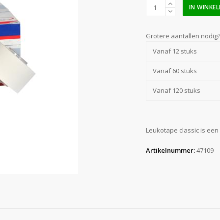
Leukotape
IN WINKE
3,75
cm
x
Grotere aantallen nodig
10
Vanaf 12 stuks
m
aantal
Vanaf 60 stuks
Vanaf 120 stuks
Leukotape classic is een
Artikelnummer:
47109