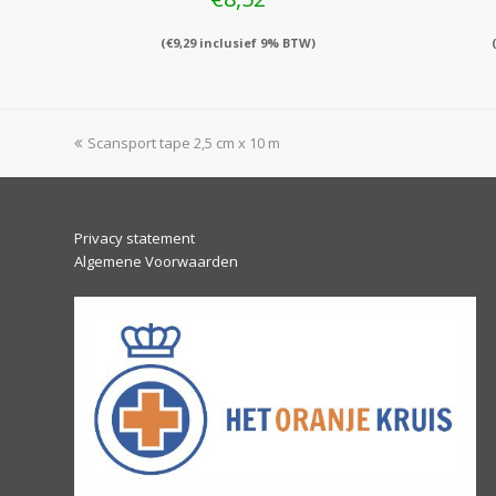
(
€
9,29
inclusief 9% BTW)
previous
Scansport tape 2,5 cm x 10 m
post:
Privacy statement
Algemene Voorwaarden