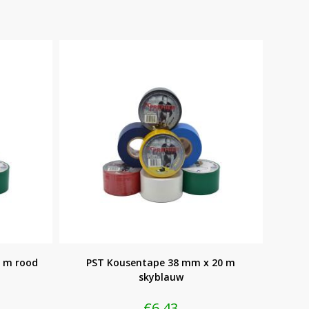
 m rood
PST Kousentape 38 mm x 20 m
skyblauw
€
6,43