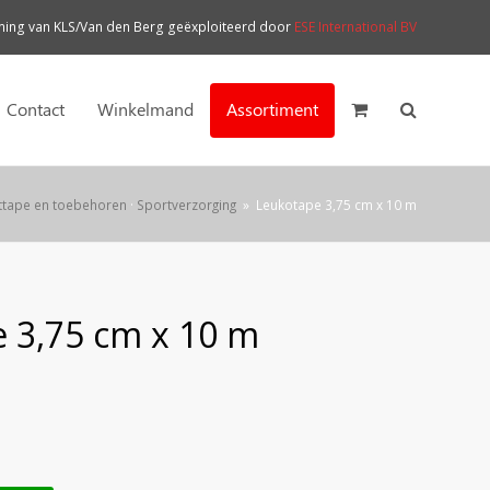
ng van KLS/Van den Berg geëxploiteerd door
ESE International BV
Contact
Winkelmand
Assortiment
ttape en toebehoren
·
Sportverzorging
»
Leukotape 3,75 cm x 10 m
 3,75 cm x 10 m