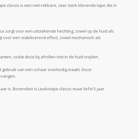
e classic is een niet-rekbare, zeer sterk klevende tape die in
sa zorgt voor een uitstekende hechting, zowel op de huid als
t voor een stabiliserend effect, zowel mechanisch als
en, zodat deze bij afrollen niet in de huid snijden.
het gebruik van een schaar overbodig maakt. Deze
gevangen.
ar is. Bovendien is Leukotape classic maar liefst 5 jaar