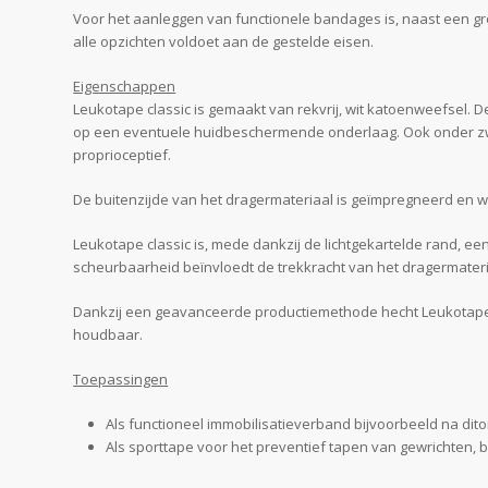
Voor het aanleggen van functionele bandages is, naast een grot
alle opzichten voldoet aan de gestelde eisen.
Eigenschappen
Leukotape classic is gemaakt van rekvrij, wit katoenweefsel. D
op een eventuele huidbeschermende onderlaag. Ook onder zware b
proprioceptief.
De buitenzijde van het dragermateriaal is geïmpregneerd en wa
Leukotape classic is, mede dankzij de lichtgekartelde rand, 
scheurbaarheid beïnvloedt de trekkracht van het dragermater
Dankzij een geavanceerde productiemethode hecht Leukotape clas
houdbaar.
Toepassingen
Als functioneel immobilisatieverband bijvoorbeeld na ditor
Als sporttape voor het preventief tapen van gewrichten, 