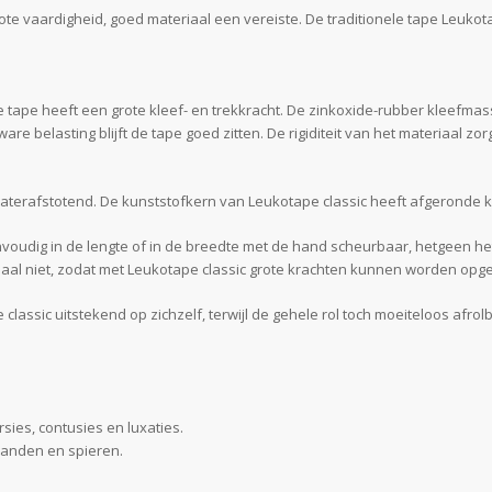
e vaardigheid, goed materiaal een vereiste. De traditionele tape Leukotap
e tape heeft een grote kleef- en trekkracht. De zinkoxide-rubber kleefmas
elasting blijft de tape goed zitten. De rigiditeit van het materiaal zorg
terafstotend. De kunststofkern van Leukotape classic heeft afgeronde kant
eenvoudig in de lengte of in de breedte met de hand scheurbaar, hetgeen 
iaal niet, zodat met Leukotape classic grote krachten kunnen worden op
sic uitstekend op zichzelf, terwijl de gehele rol toch moeiteloos afrolba
sies, contusies en luxaties.
banden en spieren.