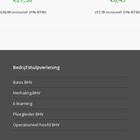
(
€
26,09
inclusief 21% BTW)
(
€
7,78
inclusief 21% BTW
Bedrijfshulpverlening
Basis BHV
Herhaling BHV
E-learning
Ploegleider BHV
Operationeel hoofd BHV