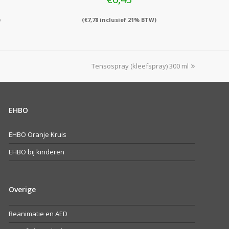
)
(
€
7,78
inclusief 21% BTW)
next
Tensospray (kleefspray) 300 ml
post:
EHBO
EHBO Oranje Kruis
EHBO bij kinderen
Overige
Reanimatie en AED