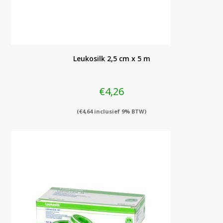
Leukosilk 2,5 cm x 5 m
€
4,26
(
€
4,64
inclusief 9% BTW)