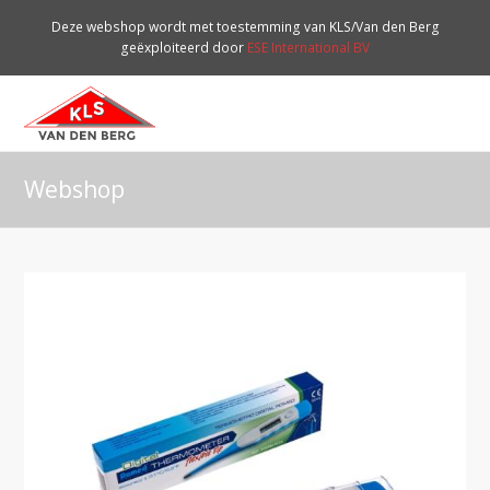
Deze webshop wordt met toestemming van KLS/Van den Berg
geëxploiteerd door
ESE International BV
O
Mo
M
Webshop