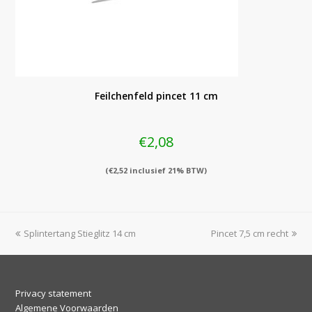
Feilchenfeld pincet 11 cm
€
2,08
(
€
2,52
inclusief 21% BTW)
previous
next
Splintertang Stieglitz 14 cm
Pincet 7,5 cm recht
post:
post:
Privacy statement
Algemene Voorwaarden