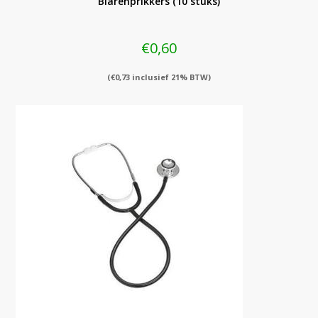
Blarenprikkers (10 stuks)
€
0,60
(
€
0,73
inclusief 21% BTW)