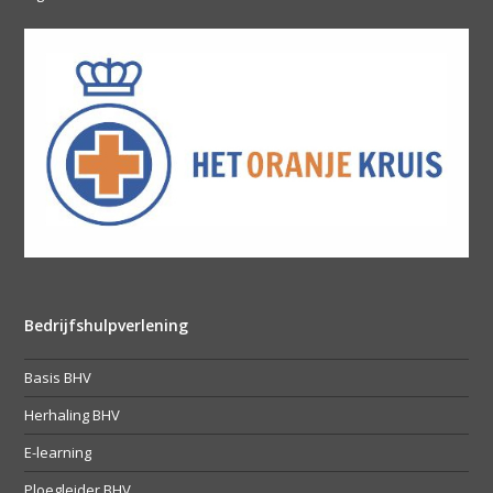
Bedrijfshulpverlening
Basis BHV
Herhaling BHV
E-learning
Ploegleider BHV