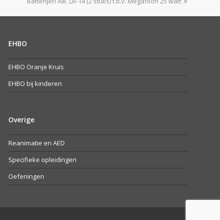
next
Batterijen Alk. LR-14 (2 stuks) t.b.v. Megafoon 25 watt
post:
EHBO
EHBO Oranje Kruis
EHBO bij kinderen
Overige
Reanimatie en AED
Specifieke opleidingen
Oefeningen