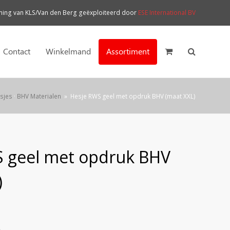
ng van KLS/Van den Berg geëxploiteerd door
ESE International BV
Contact
Winkelmand
Assortiment
esjes
·
BHV Materialen
»
Hesje RWS geel met opdruk BHV (maat XXL)
 geel met opdruk BHV
)