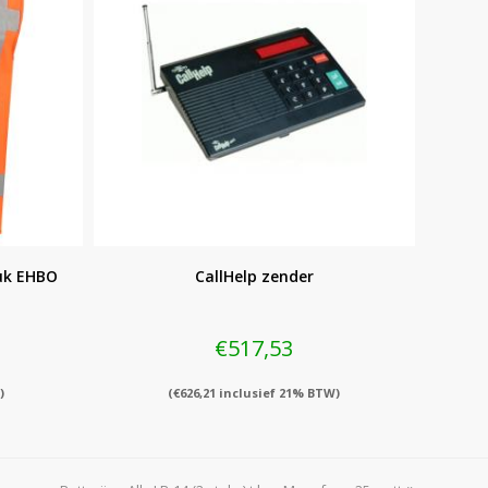
uk EHBO
CallHelp zender
€
517,53
)
(
€
626,21
inclusief 21% BTW)