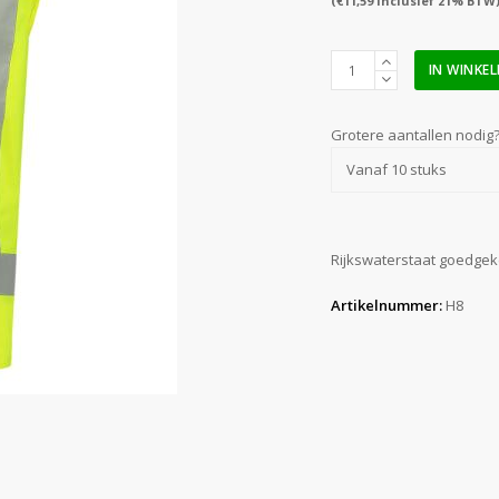
(
€
11,59
inclusief 21% BTW
Hesje
IN WINKE
RWS
geel
met
Grotere aantallen nodig
opdruk
Vanaf 10 stuks
BHV
(maat
XXL)
aantal
Rijkswaterstaat goedgek
Artikelnummer:
H8