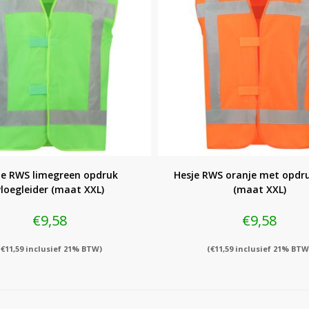
je RWS limegreen opdruk
Hesje RWS oranje met opdr
loegleider (maat XXL)
(maat XXL)
€
9,58
€
9,58
(
€
11,59
inclusief 21% BTW)
(
€
11,59
inclusief 21% BTW