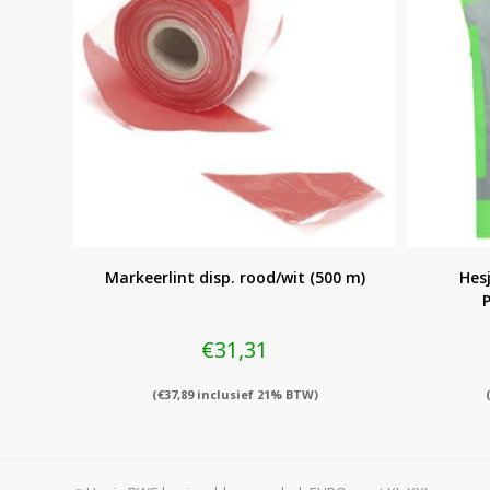
Markeerlint disp. rood/wit (500 m)
Hes
P
€
31,31
(
€
37,89
inclusief 21% BTW)