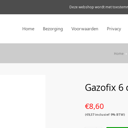
Deze webshop wordt met toestemmi
Home
Bezorging
Voorwaarden
Privacy
Home
»
Gazofix 6 
€
8,60
(
€
9,37
inclusief 9% BTW)