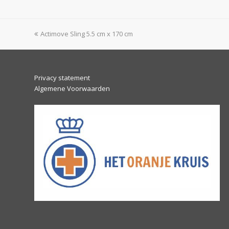
previous
Actimove Sling 5.5 cm x 170 cm
post:
Privacy statement
Algemene Voorwaarden