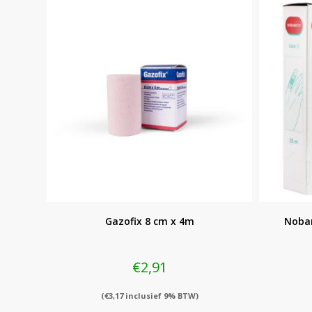
Gazofix 8 cm x 4m
Noban
€
2,91
(
€
3,17
inclusief 9% BTW)