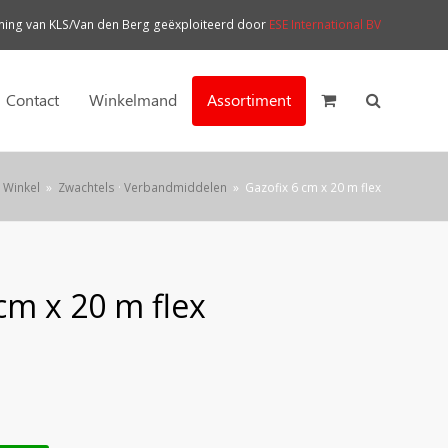
ng van KLS/Van den Berg geëxploiteerd door
ESE International BV
Contact
Winkelmand
Assortiment
Winkel
»
Zwachtels
·
Verbandmiddelen
»
Gazofix 6 cm x 20 m flex
cm x 20 m flex