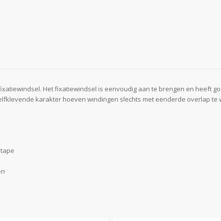
 fixatiewindsel. Het fixatiewindsel is eenvoudig aan te brengen en hee
het zelfklevende karakter hoeven windingen slechts met eenderde overlap 
 tape
en