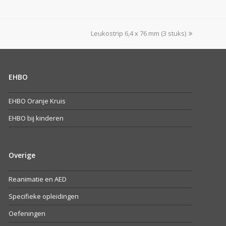
next
Leukostrip 6,4 x 76 mm (3 stuks)
post:
EHBO
EHBO Oranje Kruis
EHBO bij kinderen
Overige
Reanimatie en AED
Specifieke opleidingen
Oefeningen