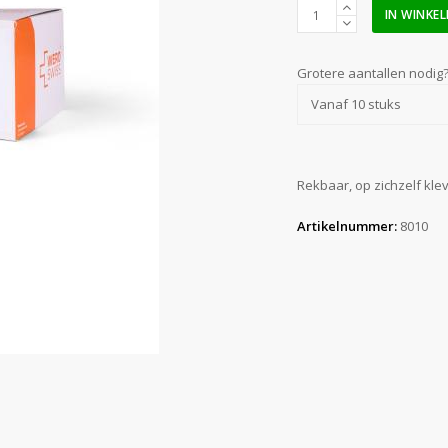
Gazofix
IN WINKE
6
cm
x
Grotere aantallen nodig
20
Vanaf 10 stuks
m
flex
aantal
Rekbaar, op zichzelf klev
Artikelnummer:
8010