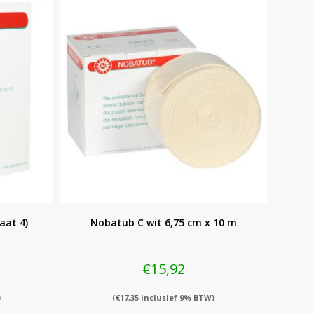
aat 4)
Nobatub C wit 6,75 cm x 10 m
€
15,92
)
(
€
17,35
inclusief 9% BTW)