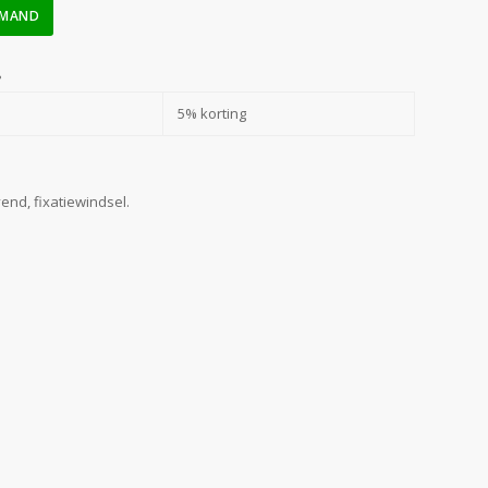
LMAND
?
5% korting
end, fixatiewindsel.