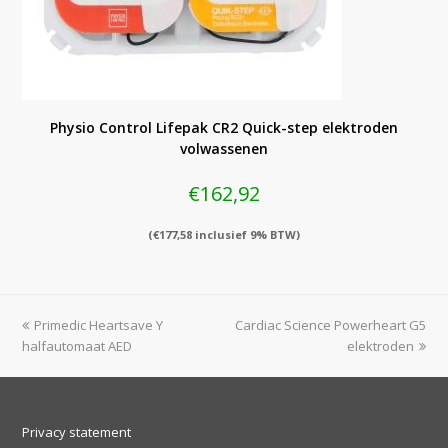
Physio Control Lifepak CR2 Quick-step elektroden
volwassenen
€
162,92
(
€
177,58
inclusief 9% BTW)
previous
next
Primedic Heartsave Y
Cardiac Science Powerheart G5
post:
post:
halfautomaat AED
elektroden
Privacy statement