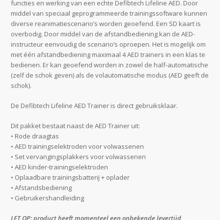
functies en werking van een echte Defibtech Lifeline AED. Door
middel van speciaal geprogrammeerde trainingssoftware kunnen
diverse reanimatiescenario’s worden geoefend. Een SD kaart is
overbodig. Door middel van de afstandbediening kan de AED-
instructeur eenvoudig de scenario’s oproepen. Het is mogelijk om
met één afstandbediening maximaal 4 AED trainers in een klas te
bedienen. Er kan geoefend worden in zowel de half-automatische
(zelf de schok geven) als de volautomatische modus (AED geeft de
schok).
De Defibtech Lifeline AED Trainer is direct gebruiksklaar.
Dit pakket bestaat naast de AED Trainer uit:
• Rode draagtas
• AED trainingselektroden voor volwassenen
• Set vervangingsplakkers voor volwassenen
• AED kinder-trainingselektroden
• Oplaadbare trainingsbatterij + oplader
• Afstandsbediening
• Gebruikershandleiding
LET OP: product heeft momenteel een onbekende levertijd