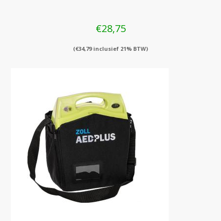
€
28,75
(
€
34,79
inclusief 21% BTW)