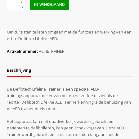
Defibtech
IN WINKELMAND
Lifeline
AED
trainer
pakket
Om cursisten te laten omgaan met de functies en werking van een
aantal
echte Defitech Lifeline AED.
Artikelnummer:
ACTIETRAINER
Beschrijving
De Defibtech Lifeline Trainer is een speciaal AED-
trainingsapparaat die er van buiten hetzelfde uitziet als de
“echte” Defibtech Lifeline AED. Ter herkenning is de behuizing van
de AED trainer deels rood.
Het apparaat kan niet daadwerkelijk worden gebruikt om
patiënten te defibrilleren, kan geen schok vrijgeven. Deze AED
Trainer wordt gebruikt om cursisten te laten omgaan met de