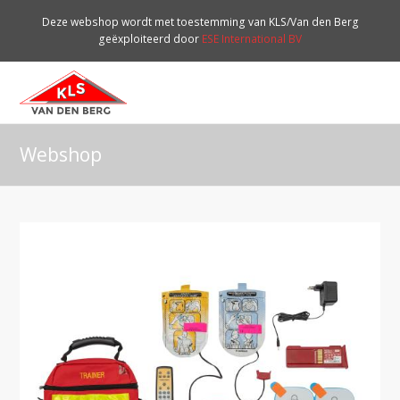
Deze webshop wordt met toestemming van KLS/Van den Berg
geëxploiteerd door
ESE International BV
O
Mo
M
Webshop