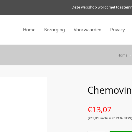
Deze webshop wordt met toestemmi
Home
Bezorging
Voorwaarden
Privacy
Home
»
Chemovine 
€
13,07
(
€
15,81
inclusief 21% BTW