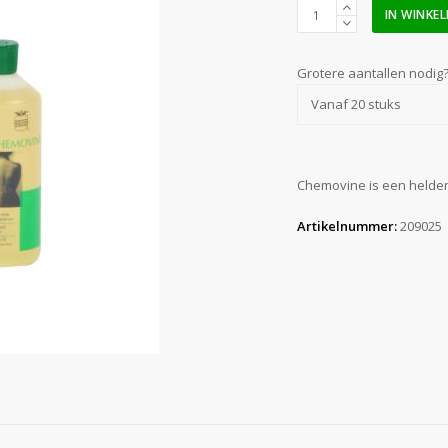
Chemovine
IN WINKE
olie
0,5
liter
Grotere aantallen nodig
aantal
Vanaf 20 stuks
Chemovine is een helder
Artikelnummer:
209025