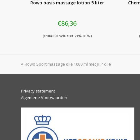
Röwo basis massage lotion 5 liter
Chemo
€
86,36
(
€
104,50
inclusief 21% BTW)
previous
Röwo Sport massage olie 1000 ml met JHP olie
post:
Privacy statement
Algemene Voorwaarden