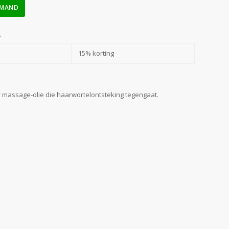
LMAND
?
15% korting
 massage-olie die haarwortelontsteking tegengaat.