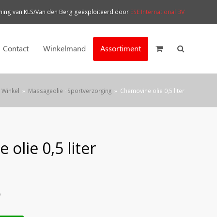
ng van KLS/Van den Berg geëxploiteerd door
ESE International BV
Contact
Winkelmand
Assortiment
Winkel
»
Massageolie
·
Sportverzorging
»
Chemovine olie 0,5 liter
olie 0,5 liter
)