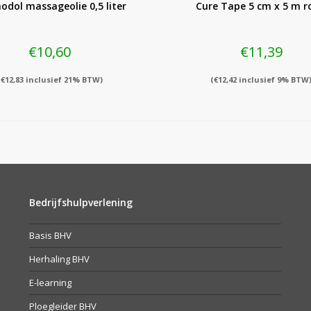
dol massageolie 0,5 liter
Cure Tape 5 cm x 5 m r
€
10,60
€
11,39
(
€
12,83
inclusief 21% BTW)
(
€
12,42
inclusief 9% BTW
Bedrijfshulpverlening
Basis BHV
Herhaling BHV
E-learning
Ploegleider BHV