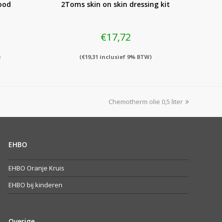
ood
2Toms skin on skin dressing kit
€
17,72
)
(
€
19,31
inclusief 9% BTW)
next
Chemotherm olie 0,5 liter
post:
EHBO
EHBO Oranje Kruis
EHBO bij kinderen
Overige