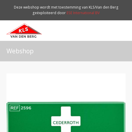
Deze webshop wordt met toestemming van KLS/Van den Berg
geëxploiteerd door
ESE International BV
O
Mo
M
Webshop