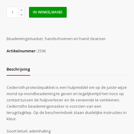
Cederroth
IN WINKELMAND
protectie
pakket
aantal
Beademingsmasker, handschoenen en hand cleanser.
Artikelnummer:
2596
Beschrijving
Cederroth protectiepakket is een hulpmiddel om op de juiste wijze
mond-op-mondbeademing te geven en tegelijkertijd het risico op
contact tussen de hulpverlener en de verwonde te verkleinen.
Cederroths beademingsmasker is voorzien van een
terugslagklep. Op de beschermdoek staan duidelijke instructies in
kleur.
Soort letsel: ademhaling