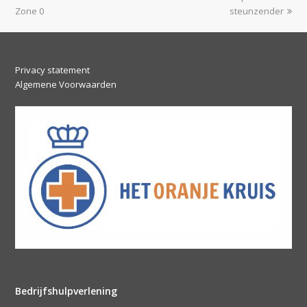
post:
post:
Zone 0
steunzender
Privacy statement
Algemene Voorwaarden
Bedrijfshulpverlening