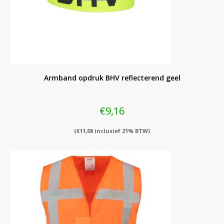
Armband opdruk BHV reflecterend geel
€
9,16
(
€
11,08
inclusief 21% BTW)