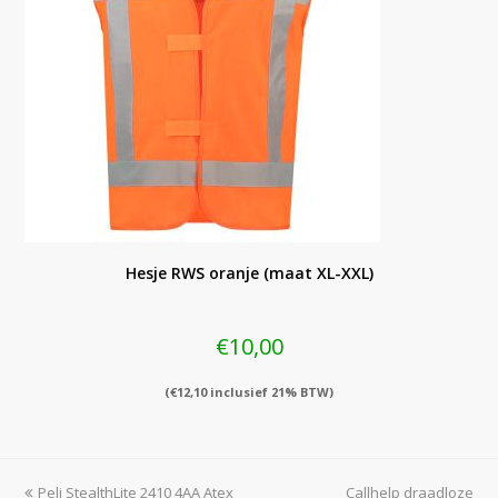
Hesje RWS oranje (maat XL-XXL)
€
10,00
(
€
12,10
inclusief 21% BTW)
previous
next
Peli StealthLite 2410 4AA Atex
Callhelp draadloze