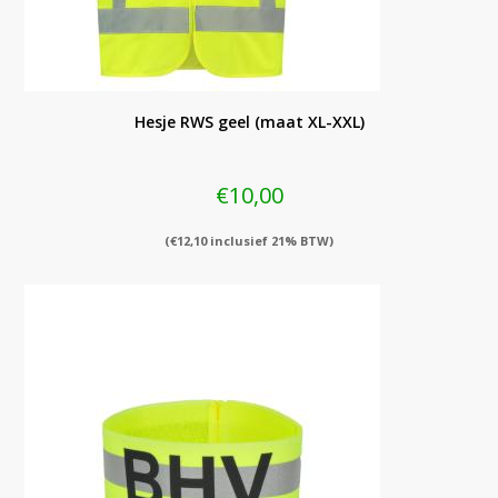
Hesje RWS geel (maat XL-XXL)
€
10,00
(
€
12,10
inclusief 21% BTW)