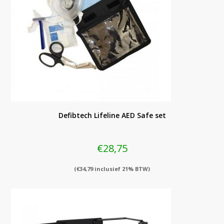
Defibtech Lifeline AED Safe set
€
28,75
(
€
34,79
inclusief 21% BTW)