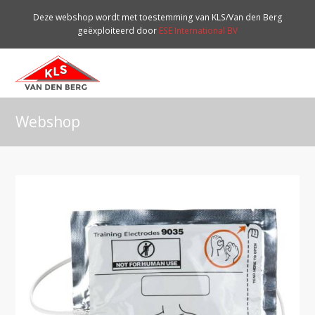
Deze webshop wordt met toestemming van KLS/Van den Berg
geëxploiteerd door
ESE International BV
O
Mo
M
Webshop