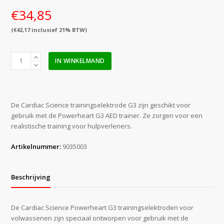
€
34,85
(
€
42,17
inclusief 21% BTW)
Cardiac
IN WINKELMAND
Science
trainingselektroden
G3
aantal
De Cardiac Science trainingselektrode G3 zijn geschikt voor
gebruik met de Powerheart G3 AED trainer. Ze zorgen voor een
realistische training voor hulpverleners.
Artikelnummer:
9035003
Beschrijving
De Cardiac Science Powerheart G3 trainingselektroden voor
volwassenen zijn speciaal ontworpen voor gebruik met de