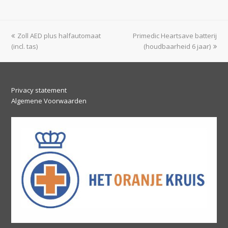
previous
next
Zoll AED plus halfautomaat
Primedic Heartsave batterij
post:
post:
(incl. tas)
(houdbaarheid 6 jaar)
Privacy statement
Algemene Voorwaarden