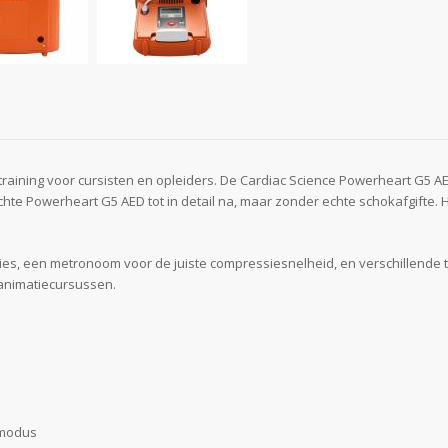
raining voor cursisten en opleiders. De Cardiac Science Powerheart G5 AED 
chte Powerheart G5 AED tot in detail na, maar zonder echte schokafgifte. 
ties, een metronoom voor de juiste compressiesnelheid, en verschillende t
eanimatiecursussen.
smodus