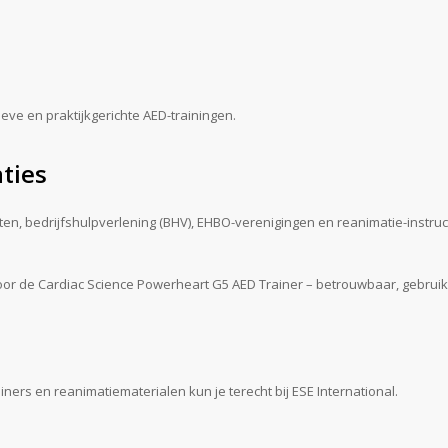
ieve en praktijkgerichte AED-trainingen.
aties
ten, bedrijfshulpverlening (BHV), EHBO-verenigingen en reanimatie-instruc
 voor de Cardiac Science Powerheart G5 AED Trainer – betrouwbaar, gebru
ners en reanimatiematerialen kun je terecht bij ESE International.