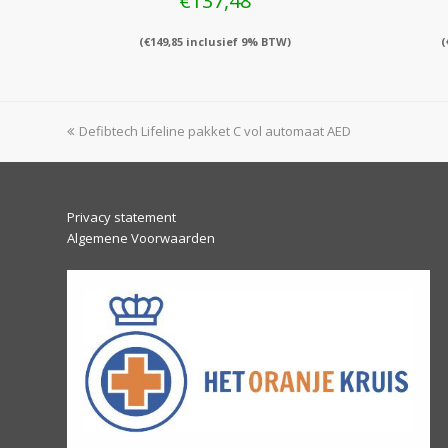
€
137,48
(
€
149,85
inclusief 9% BTW)
(
previous
Defibtech Lifeline pakket C vol automaat AED
post:
Privacy statement
Algemene Voorwaarden