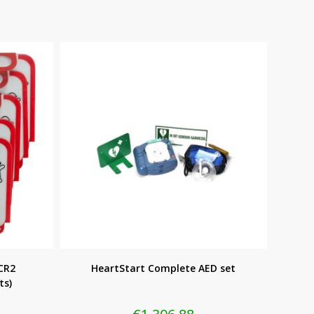
 CR2
HeartStart Complete AED set
ts)