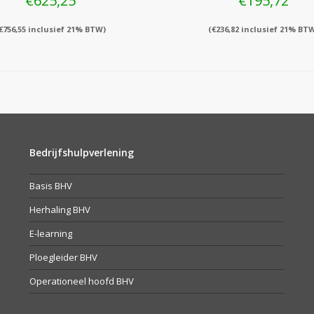
€
625,25
€
195,72
€
756,55
inclusief 21% BTW)
(
€
236,82
inclusief 21% BT
Bedrijfshulpverlening
Basis BHV
Herhaling BHV
E-learning
Ploegleider BHV
Operationeel hoofd BHV