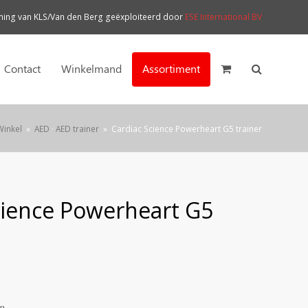
ng van KLS/Van den Berg geëxploiteerd door
ESE International BV
Contact
Winkelmand
Assortiment
Winkel
»
AED
·
AED trainer
»
Cardiac Science Powerheart G5 trainer
cience Powerheart G5