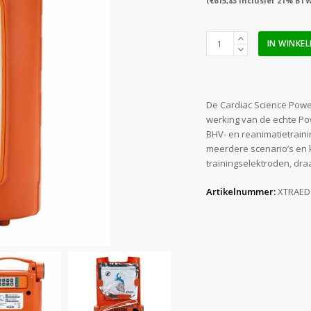
(
€
615,83
inclusief 21% BT
Cardiac
IN WINKE
Science
Powerheart
G5
trainer
De Cardiac Science Power
aantal
werking van de echte Po
BHV- en reanimatietrain
meerdere scenario’s en k
trainingselektroden, draa
Artikelnummer:
XTRAED