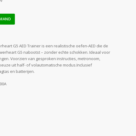
W)
LMAND
heart G5 AED Trainer is een realistische oefen-AED die de
werheart G5 nabootst – zonder echte schokken. Ideaal voor
ingen. Voorzien van gesproken instructies, metronoom,
euze uit half- of volautomatische modus.Inclusief
gtas en batterijen.
00A