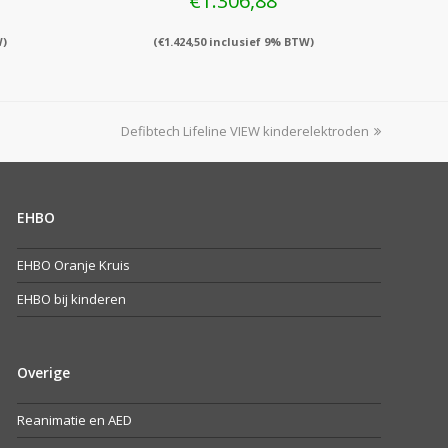
€
1.306,88
W)
(
€
1.424,50
inclusief 9% BTW)
next
Defibtech Lifeline VIEW kinderelektroden
post:
EHBO
EHBO Oranje Kruis
EHBO bij kinderen
Overige
Reanimatie en AED