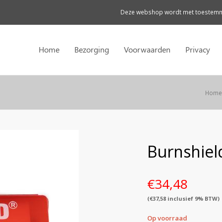
Deze webshop wordt met toestemmi
Home
Bezorging
Voorwaarden
Privacy
Home
Burnshield
€
34,48
(
€
37,58
inclusief 9% BTW)
Op voorraad