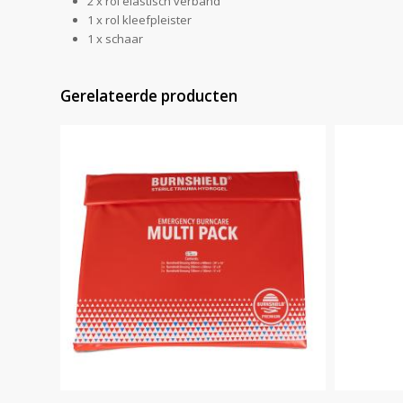
2 x rol elastisch verband
1 x rol kleefpleister
1 x schaar
Gerelateerde producten