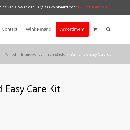
ng van KLS/Van den Berg geëxploiteerd door
ESE International BV
Contact
Winkelmand
Assortiment
»
Winkel
»
Brandwonden
·
Burnshield
»
Burnshield Easy Care Kit
 Easy Care Kit