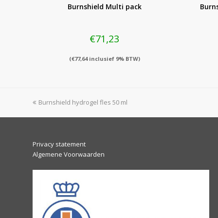
Burnshield Multi pack
Burns
€
71,23
(
€
77,64
inclusief 9% BTW)
previous
Burnshield hydrogel fles 50 ml
post:
Privacy statement
Algemene Voorwaarden