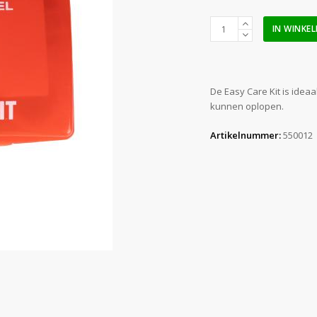
Burnshield
IN WINKE
Easy
Care
Kit
aantal
De Easy Care Kit is ide
kunnen oplopen.
Artikelnummer:
550012