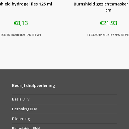
hield hydrogel fles 125 ml
Burnshield gezichtsmasker 
cm
€
8,13
€
21,93
(
€
8,86
inclusief 9% BTW)
(
€
23,90
inclusief 9% BTW
Bedrijfshulpverlening
Basis BHV
Herhaling BHV
E-learning
Ploegleider BHV