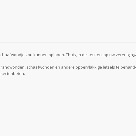
schaafwondje zou kunnen oplopen. Thuis, in de keuken, op uw vereniging/be
 brandwonden, schaafwonden en andere oppervlakkige letsels te behandele
insectenbeten.