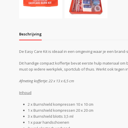
Beschrijving
De Easy Care Kit is ideaal in een omgeving waar je een brand-
Dit handige compact koffertje bevat eerste hulp materiaal om
must op iedere werkplek, sportclub of thuis. Werkt ook tegen 
Afmeting koffertje: 22 x 13 x 6,5 cm
Inhoud
2 x Burnshield kompressen 10 x 10 cm
1 x Burnshield kompressen 20 x 20 cm
3 x Burnshield blotts 3,5 ml
1 x paar handschoenen