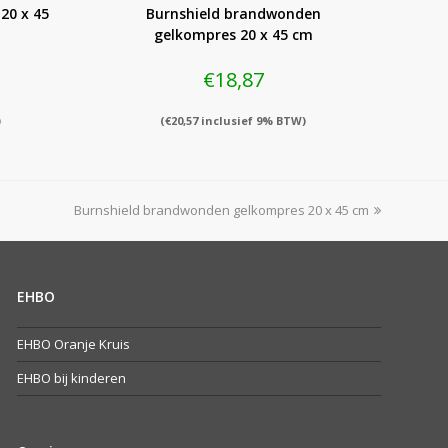
20 x 45
Burnshield brandwonden
gelkompres 20 x 45 cm
€
18,87
)
(
€
20,57
inclusief 9% BTW)
next
Burnshield brandwonden gelkompres 20 x 45 cm
post:
EHBO
EHBO Oranje Kruis
EHBO bij kinderen