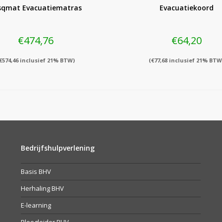
sqmat Evacuatiematras
Evacuatiekoord
€
474,76
€
64,20
€
574,46
inclusief 21% BTW)
(
€
77,68
inclusief 21% BTW
Bedrijfshulpverlening
Basis BHV
Herhaling BHV
E-learning