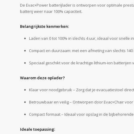
De Evac+Power batterijlader is ontworpen voor optimale presta
batterij weer naar 100% capaciteit.
Belangrijkste kenmerken:
Laden van 0 tot 100% in slechts 4 uur, ideaal voor snelle i
Compact en duurzaam: met een afmeting van slechts 140 × 
Speciaal geschikt voor de krachtige lithium‑ion batterij
Waarom deze oplader?
Klaar voor noodgebruik – Zorg dat je evacuatiestoel direct
Betrouwbaar en veilig – Ontworpen door Evac+Chair voor p
Compact formaat – Ideaal voor opslag in de bijbehorende
Ideale toepassing: