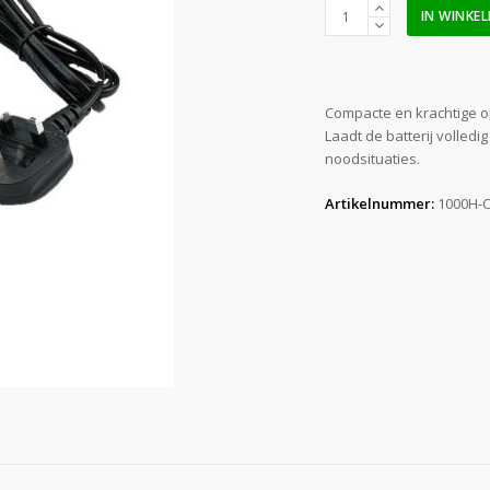
36V
IN WINKE
1000H
Battery
Charger
aantal
Compacte en krachtige o
Laadt de batterij volledig
noodsituaties.
Artikelnummer:
1000H-