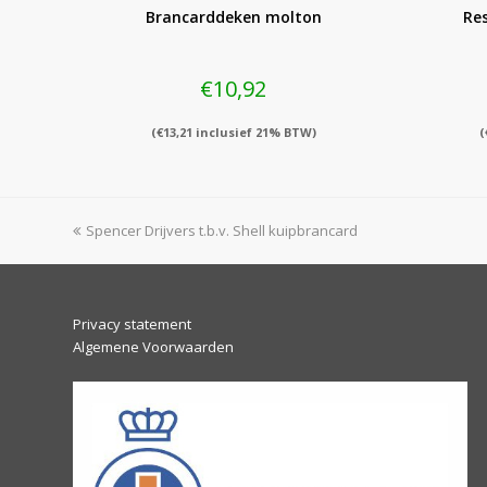
Brancarddeken molton
Re
€
10,92
(
€
13,21
inclusief 21% BTW)
(
previous
Spencer Drijvers t.b.v. Shell kuipbrancard
post:
Privacy statement
Algemene Voorwaarden