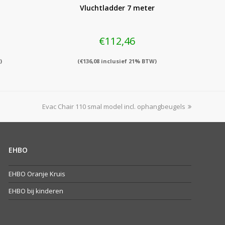
Vluchtladder 7 meter
€
112,46
)
(
€
136,08
inclusief 21% BTW)
next
Evac Chair 110 smal model incl. ophangbeugels
post:
EHBO
EHBO Oranje Kruis
EHBO bij kinderen