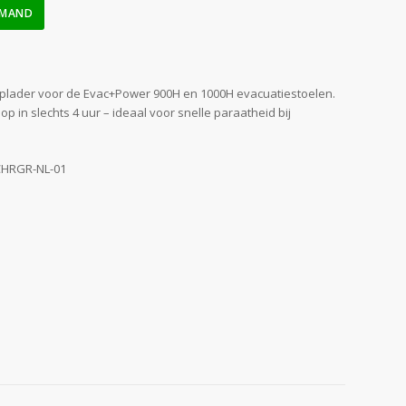
LMAND
plader voor de Evac+Power 900H en 1000H evacuatiestoelen.
 op in slechts 4 uur – ideaal voor snelle paraatheid bij
CHRGR-NL-01