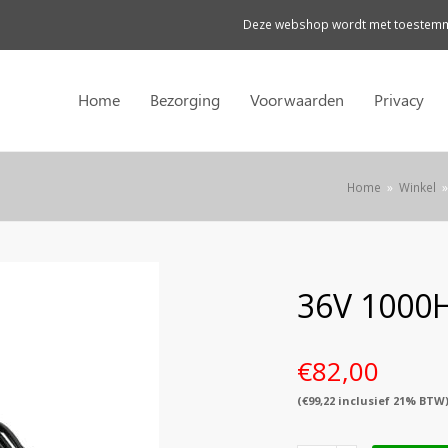
Deze webshop wordt met toestemmi
Home
Bezorging
Voorwaarden
Privacy
Home
»
Winkel
36V 1000H
€
82,00
(
€
99,22
inclusief 21% BTW