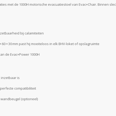
ties met de 1000H motorische evacuatiestoel van Evac+Chair. Binnen slech
nzetbaarheid bij calamiteiten
60 × 30 mm past hij moeiteloos in elk BHV-loket of opslagruimte
en van de Evac+Power 1000H
 inzetbaar is
erfecte compatibiliteit
 wandbeugel (optioneel)