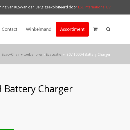
ng van KLS/Van den Berg geëxploiteerd door
ESE International BV
Contact
Winkelmand
Assortiment
»
Evac+Chair + toebehoren
·
Evacuatie
»
36V 1000H Battery Charger
 Battery Charger
)