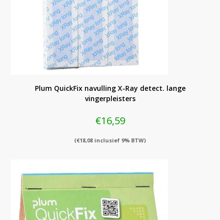
Plum QuickFix navulling X-Ray detect. lange
vingerpleisters
€
16,59
(
€
18,08
inclusief 9% BTW)