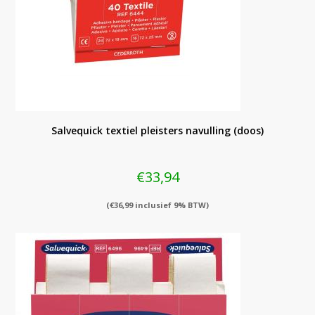
Salvequick textiel pleisters navulling (doos)
€
33,94
(
€
36,99
inclusief 9% BTW)