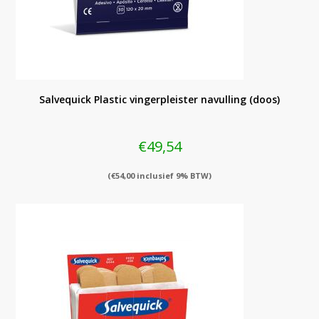
Salvequick Plastic vingerpleister navulling (doos)
€
49,54
(
€
54,00
inclusief 9% BTW)