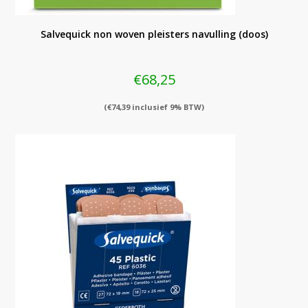
Salvequick non woven pleisters navulling (doos)
€
68,25
(
€
74,39
inclusief 9% BTW)