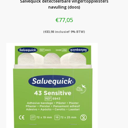
Salvequick detecteerbare vingertoppleisters
navulling (doos)
€
77,05
(
€
83,98
inclusief 9% BTW)