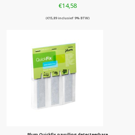
€
14,58
(
€
15,89
inclusief 9% BTW)
Plum Quickfix navulling detecteerbare