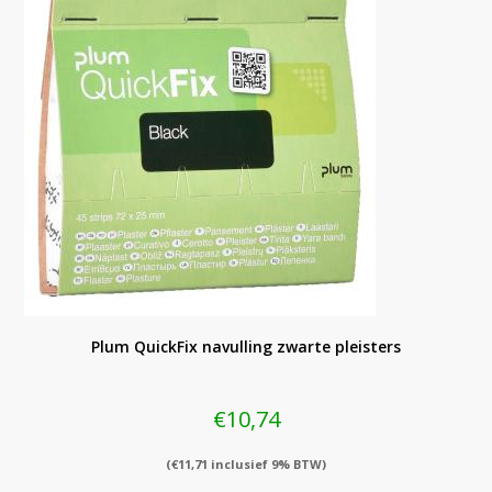
Plum QuickFix navulling zwarte pleisters
€
10,74
(
€
11,71
inclusief 9% BTW)