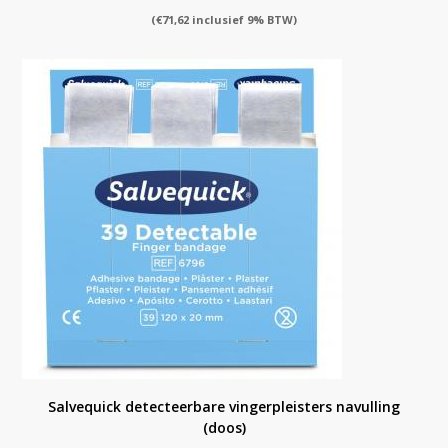
(
€
71,62
inclusief 9% BTW)
Salvequick detecteerbare vingerpleisters navulling
(doos)