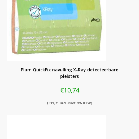
Plum QuickFix navulling X-Ray detecteerbare
pleisters
€
10,74
(
€
11,71
inclusief 9% BTW)