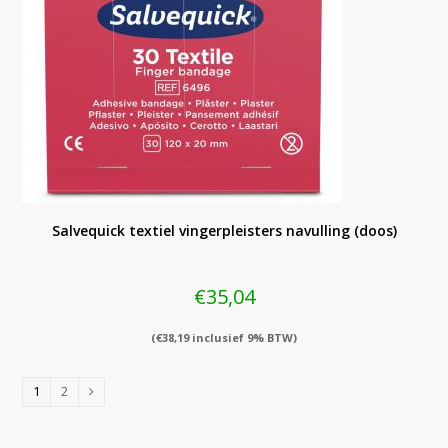
Salvequick textiel vingerpleisters navulling (doos)
€
35,04
(
€
38,19
inclusief 9% BTW)
1
2