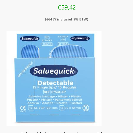
€
59,42
(
€
64,77
inclusief 9% BTW)