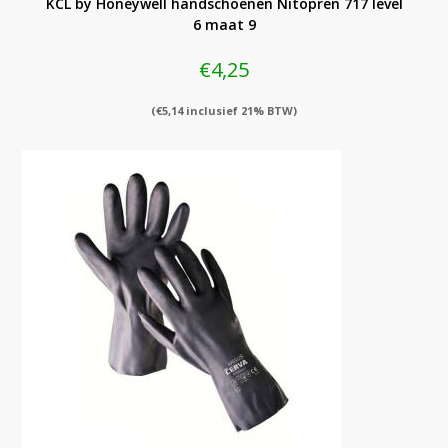
KCL by Honeywell handschoenen Nitopren 717 level
6 maat 9
€
4,25
(
€
5,14
inclusief 21% BTW)