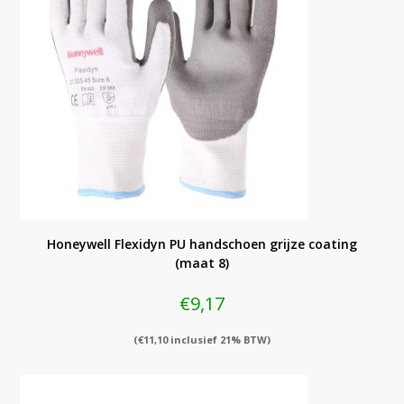
Honeywell Flexidyn PU handschoen grijze coating
(maat 8)
€
9,17
(
€
11,10
inclusief 21% BTW)