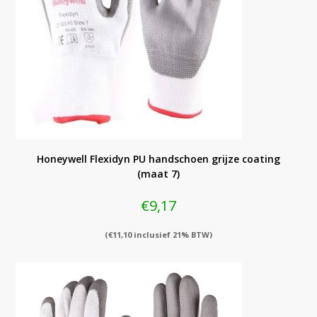
Honeywell Flexidyn PU handschoen grijze coating
(maat 7)
€
9,17
(
€
11,10
inclusief 21% BTW)