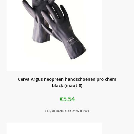
Cerva Argus neopreen handschoenen pro chem
black (maat 8)
€
5,54
(
€
6,70
inclusief 21% BTW)