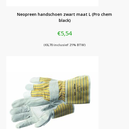
Neopreen handschoen zwart maat L (Pro chem
black)
€
5,54
(
€
6,70
inclusief 21% BTW)