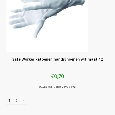
Safe Worker katoenen handschoenen wit maat 12
€
0,70
(
€
0,85
inclusief 21% BTW)
1
2