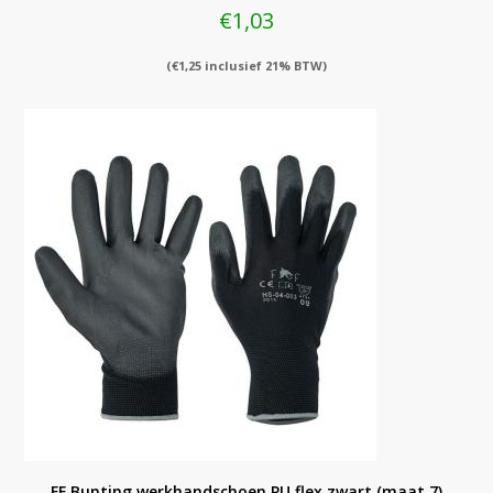
€
1,03
(
€
1,25
inclusief 21% BTW)
FF Bunting werkhandschoen PU flex zwart (maat 7)