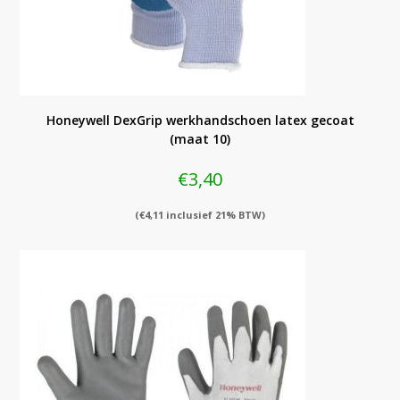
Honeywell DexGrip werkhandschoen latex gecoat
(maat 10)
€
3,40
(
€
4,11
inclusief 21% BTW)