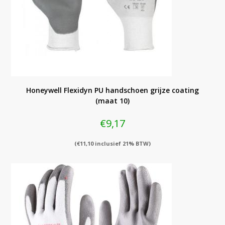
Honeywell Flexidyn PU handschoen grijze coating
(maat 10)
€
9,17
(
€
11,10
inclusief 21% BTW)